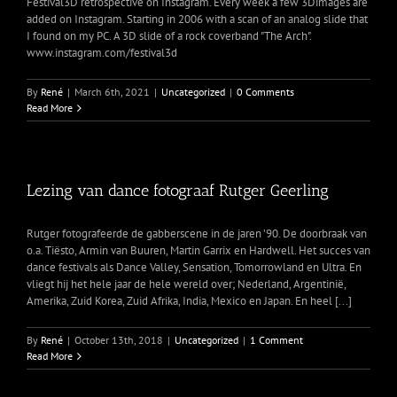
Festival3D retrospective on Instagram. Every week a few 3Dimages are
added on Instagram. Starting in 2006 with a scan of an analog slide that
I found on my PC. A 3D slide of a rock coverband "The Arch".
www.instagram.com/festival3d
By
René
|
March 6th, 2021
|
Uncategorized
|
0 Comments
Read More
Lezing van dance fotograaf Rutger Geerling
Rutger fotografeerde de gabberscene in de jaren ’90. De doorbraak van
o.a. Tiësto, Armin van Buuren, Martin Garrix en Hardwell. Het succes van
dance festivals als Dance Valley, Sensation, Tomorrowland en Ultra. En
vliegt hij het hele jaar de hele wereld over; Nederland, Argentinië,
Amerika, Zuid Korea, Zuid Afrika, India, Mexico en Japan. En heel [...]
By
René
|
October 13th, 2018
|
Uncategorized
|
1 Comment
Read More