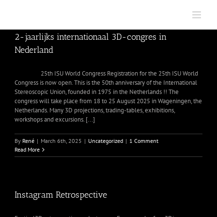
Skip
to
content
2-jaarlijks internationaal 3D-congres in
Nederland
25th ISU World Congress Registration for the 25th ISU World
Congress is now open. This is the 50th anniversary of the International
Stereoscopic Union, founded in 1975 in the Netherlands !! The
congress will take place from 18 to 25 August 2025 in Wageningen, the
Netherlands. Many 3D projections, trading-tables, exhibitions,
workshops and excursions. [...]
By
René
|
March 6th, 2025
|
Uncategorized
|
1 Comment
Read More
Instagram Retrospective