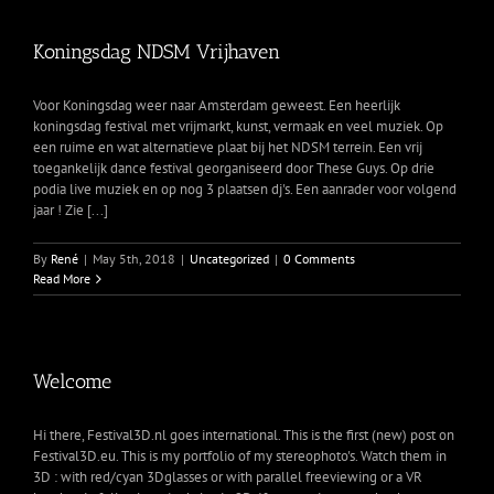
Koningsdag NDSM Vrijhaven
Voor Koningsdag weer naar Amsterdam geweest. Een heerlijk
koningsdag festival met vrijmarkt, kunst, vermaak en veel muziek. Op
een ruime en wat alternatieve plaat bij het NDSM terrein. Een vrij
toegankelijk dance festival georganiseerd door These Guys. Op drie
podia live muziek en op nog 3 plaatsen dj's. Een aanrader voor volgend
jaar ! Zie [...]
By
René
|
May 5th, 2018
|
Uncategorized
|
0 Comments
Read More
Welcome
Hi there, Festival3D.nl goes international. This is the first (new) post on
Festival3D.eu. This is my portfolio of my stereophoto's. Watch them in
3D : with red/cyan 3Dglasses or with parallel freeviewing or a VR